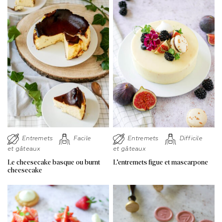
Entremets
Facile
Entremets
Difficile
et gâteaux
et gâteaux
Le cheesecake basque ou burnt
L’entremets figue et mascarpone
cheesecake