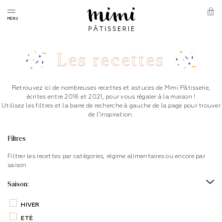
Skip
to
0
Panie
MENU
content
Mimi
Pâtisserie
Les recettes
Retrouvez ici de nombreuses recettes et astuces de Mimi Pâtisserie,
écrites entre 2016 et 2021, pour vous régaler à la maison !
Utilisez les filtres et la barre de recherche à gauche de la page pour trouver
de l’inspiration.
Filtres
Filtrer les recettes par catégories, régime alimentaires ou encore par
saison
Saison:
HIVER
ETÉ