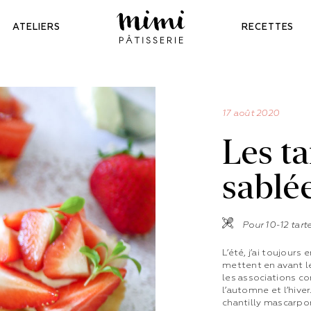
ATELIERS
RECETTES
MIMI
PÂTISSERIE
17 août 2020
Les ta
sablée
Pour 10-12 tarte
L’été, j’ai toujours
mettent en avant le
les associations co
l’automne et l’hiver
chantilly mascarpone