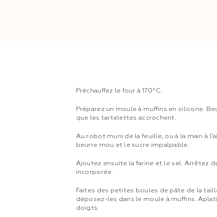
Préchauffez le four à 170°C.
Préparez un moule à muffins en silicone. B
que les tartelettes accrochent.
Au robot muni de la feuille, ou à la main à l
beurre mou et le sucre impalpable.
Ajoutez ensuite la farine et le sel. Arrêtez 
incorporée.
Faites des petites boules de pâte de la tail
déposez-les dans le moule à muffins. Aplat
doigts.