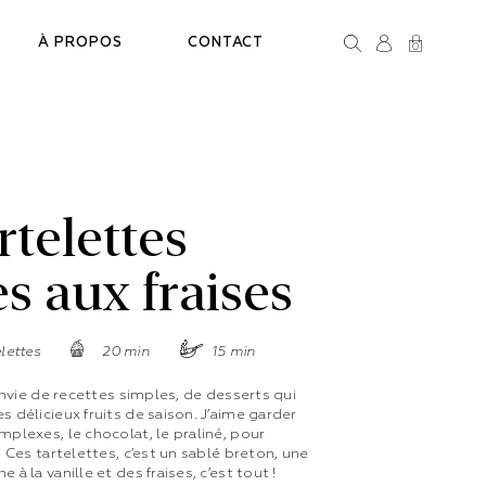
Rechercher
À PROPOS
CONTACT
0
Connexion
Panier
rtelettes
s aux fraises
lettes
20 min
15 min
 envie de recettes simples, de desserts qui
s délicieux fruits de saison. J’aime garder
mplexes, le chocolat, le praliné, pour
. Ces tartelettes, c’est un sablé breton, une
 à la vanille et des fraises, c’est tout !