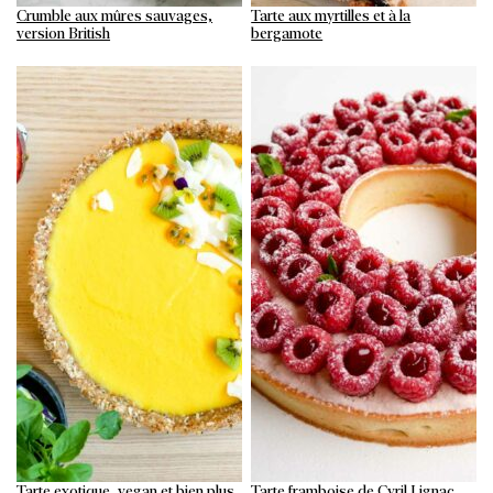
Crumble aux mûres sauvages,
Tarte aux myrtilles et à la
version British
bergamote
Tarte exotique, vegan et bien plus
Tarte framboise de Cyril Lignac