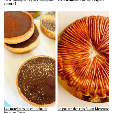
encore !
Les tartelettes au chocolat de
La galette des rois façon Mercotte
Jacques Génin