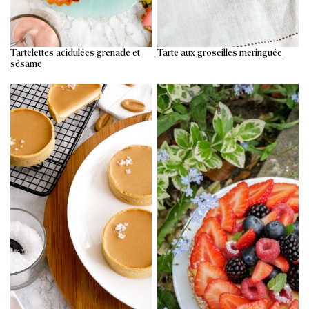
Tartelettes acidulées grenade et
Tarte aux groseilles meringuée
sésame