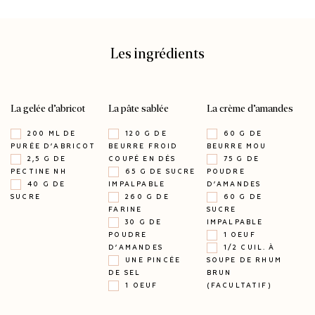
Les ingrédients
La gelée d’abricot
La pâte sablée
La crème d’amandes
200 ML DE
120 G DE
60 G DE
PURÉE D’ABRICOT
BEURRE FROID
BEURRE MOU
2,5 G DE
COUPÉ EN DÉS
75 G DE
PECTINE NH
65 G DE SUCRE
POUDRE
40 G DE
IMPALPABLE
D’AMANDES
SUCRE
260 G DE
60 G DE
FARINE
SUCRE
30 G DE
IMPALPABLE
POUDRE
1 OEUF
D’AMANDES
1/2 CUIL. À
UNE PINCÉE
SOUPE DE RHUM
DE SEL
BRUN
1 OEUF
(FACULTATIF)