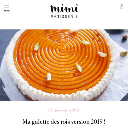
Skip
to
0
Panie
MENU
content
Mimi
Pâtisserie
30 décembre 2018
Ma galette des rois version 2019 !