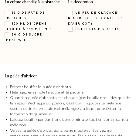
La crème chantilly à la pistache
La décoration
15 G DE PÂTE DE
UN PEU DE GLAÇAGE
PISTACHES
NEUTRE (OU DE CONFITURE
150 ML DE CRÈME
D’ABRICOT)
LIQUIDE À 35% M.G. MIN.
QUELQUES PISTACHES
20 G DE SUCRE
IMPALPABLE
La gelée d’abricot
Faites chauffer la purée d’abricots.
Mélangez ensemble le sucre et la pectine.
Quand la purée d’abricots est chaude (pas bouillante – dès que de
la vapeur s’échappe du poêlon, c’est bon !) ajoutez le mélange
sucre-pectine « en pluie » et mélangez au fouet pour éviter la
formation de grumeaux.
Laissez bouillir pendant une bonne minute tout en continuant à
mélanger.
Versez la gelée d’abricot dans votre moule et réservez au