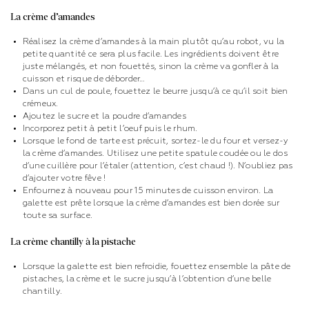
La crème d’amandes
Réalisez la crème d’amandes à la main plutôt qu’au robot, vu la
petite quantité ce sera plus facile. Les ingrédients doivent être
juste mélangés, et non fouettés, sinon la crème va gonfler à la
cuisson et risque de déborder…
Dans un cul de poule, fouettez le beurre jusqu’à ce qu’il soit bien
crémeux.
Ajoutez le sucre et la poudre d’amandes
Incorporez petit à petit l’oeuf puis le rhum.
Lorsque le fond de tarte est précuit, sortez-le du four et versez-y
la crème d’amandes. Utilisez une petite spatule coudée ou le dos
d’une cuillère pour l’étaler (attention, c’est chaud !). N’oubliez pas
d’ajouter votre fêve !
Enfournez à nouveau pour 15 minutes de cuisson environ. La
galette est prête lorsque la crème d’amandes est bien dorée sur
toute sa surface.
La crème chantilly à la pistache
Lorsque la galette est bien refroidie, fouettez ensemble la pâte de
pistaches, la crème et le sucre jusqu’à l’obtention d’une belle
chantilly.