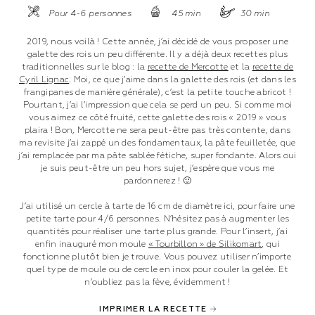
Pour 4-6 personnes
45 min
30 min
2019, nous voilà ! Cette année, j’ai décidé de vous proposer une
galette des rois un peu différente. Il y a déjà deux recettes plus
traditionnelles sur le blog : la
recette de Mercotte
et la
recette de
Cyril Lignac
. Moi, ce que j’aime dans la galette des rois (et dans les
frangipanes de manière générale), c’est la petite touche abricot !
Pourtant, j’ai l’impression que cela se perd un peu. Si comme moi
vous aimez ce côté fruité, cette galette des rois « 2019 » vous
plaira ! Bon, Mercotte ne sera peut-être pas très contente, dans
ma revisite j’ai zappé un des fondamentaux, la pâte feuilletée, que
j’ai remplacée par ma pâte sablée fétiche, super fondante. Alors oui
je suis peut-être un peu hors sujet, j’espère que vous me
pardonnerez ! 🙂
J’ai utilisé un cercle à tarte de 16 cm de diamètre ici, pour faire une
petite tarte pour 4/6 personnes. N’hésitez pas à augmenter les
quantités pour réaliser une tarte plus grande. Pour l’insert, j’ai
enfin inauguré mon moule
« Tourbillon » de Silikomart
, qui
fonctionne plutôt bien je trouve. Vous pouvez utiliser n’importe
quel type de moule ou de cercle en inox pour couler la gelée. Et
n’oubliez pas la fève, évidemment !
IMPRIMER LA RECETTE