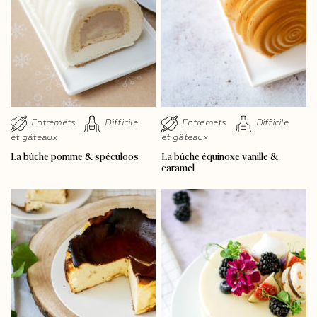
Entremets
Difficile
Entremets
Difficile
et gâteaux
et gâteaux
La bûche pomme & spéculoos
La bûche équinoxe vanille &
caramel