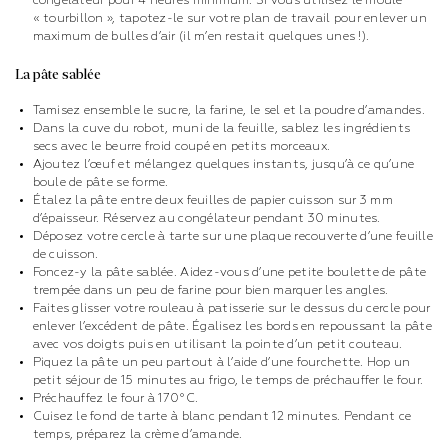
congélateur pour 4 heures minimum. Si vous utilisez le moule
« tourbillon », tapotez-le sur votre plan de travail pour enlever un
maximum de bulles d’air (il m’en restait quelques unes !).
La pâte sablée
Tamisez ensemble le sucre, la farine, le sel et la poudre d’amandes.
Dans la cuve du robot, muni de la feuille, sablez les ingrédients
secs avec le beurre froid coupé en petits morceaux.
Ajoutez l’œuf et mélangez quelques instants, jusqu’à ce qu’une
boule de pâte se forme.
Étalez la pâte entre deux feuilles de papier cuisson sur 3 mm
d’épaisseur. Réservez au congélateur pendant 30 minutes.
Déposez votre cercle à tarte sur une plaque recouverte d’une feuille
de cuisson.
Foncez-y la pâte sablée. Aidez-vous d’une petite boulette de pâte
trempée dans un peu de farine pour bien marquer les angles.
Faites glisser votre rouleau à patisserie sur le dessus du cercle pour
enlever l’excédent de pâte. Égalisez les bords en repoussant la pâte
avec vos doigts puis en utilisant la pointe d’un petit couteau.
Piquez la pâte un peu partout à l’aide d’une fourchette. Hop un
petit séjour de 15 minutes au frigo, le temps de préchauffer le four.
Préchauffez le four à 170°C.
Cuisez le fond de tarte à blanc pendant 12 minutes. Pendant ce
temps, préparez la crème d’amande.