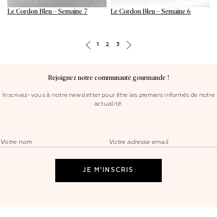
Le Cordon Bleu – Semaine 7
Le Cordon Bleu – Semaine 6
Pagination
1
2
3
des
publications
Rejoignez notre communauté gourmande !
Inscrivez-vous à notre newsletter pour être les premiers informés de notre
actualité.