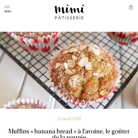
Skip
to
0
Panie
MENU
content
Mimi
Pâtisserie
30 août 2019
Muffins « banana bread » à l’avoine, le goûter
de la rentrée