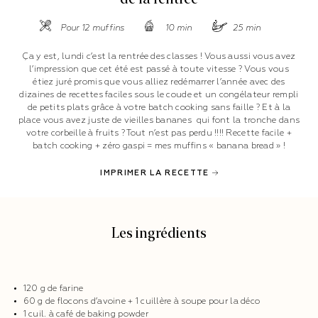
Pour 12 muffins
10 min
25 min
Ça y est, lundi c’est la rentrée des classes ! Vous aussi vous avez
l’impression que cet été est passé à toute vitesse ? Vous vous
étiez juré promis que vous alliez redémarrer l’année avec des
dizaines de recettes faciles sous le coude et un congélateur rempli
de petits plats grâce à votre batch cooking sans faille ? Et à la
place vous avez juste de vieilles bananes qui font la tronche dans
votre corbeille à fruits ? Tout n’est pas perdu !!!! Recette facile +
batch cooking + zéro gaspi = mes muffins « banana bread » !
IMPRIMER LA RECETTE
Les ingrédients
120 g de farine
60 g de flocons d’avoine + 1 cuillère à soupe pour la déco
1 cuil. à café de baking powder