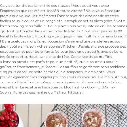
Ça y est, lundi c’est la rentrée des classes ! Vous aussi vous avez
l’impression que cet été est passé à toute vitesse ? Vous vous étiez juré
promis que vous alliez redémarrer l’année avec des dizaines de recettes
faciles sous le coude et un congélateur rempli de petits plats grâce à votre
batch cooking sans faille ? Et à la place vous avez juste de vieilles bananes
qui font la tronche dans votre corbeille à fruits ? Tout n’est pas perdu !!!!
Recette facile + batch cooking + zéro gaspi = mes muffins « banana bread »
!
Il y a quelques mois, j’ai eu l’occasion d’animer plusieurs ateliers autour
des « goûters maison » chez
Sophie’s Kitchen
. J’avais envie de proposer des
recettes saines pour les enfants (et pour les grands aussi !), avec de bons
ingrédients et surtout, sans prise de tête. Cette recette de muffins
« banana bread » est parfaite pour un petit déj sur le pouce ou pour le
goûter, et franchement, je l’adore ! Les muffins se garderont sans problème
cinq jours dans une boîte hermétique à température ambiante. Vous
pouvez également les congeler pour toujours en avoir sous la main. Ah oui,
on me souffle à l’oreille qu’avec une poignée de pépites de chocolat c’est
irrésistible ! La recette est adaptée du blog
Fashion Cooking
d’Anne-
Sophie, l’une des gagnantes du Meilleur Pâtissier.