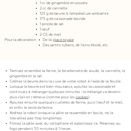
1 cc de gingembre en poudre
2 cc de cannelle
125 g de beurre à température ambiante
175 g de cassonade blonde
1 pincée de sel
1 oeuf
2 CS de miel
Pour la décoration :
De la
glace royale
Des petits rubans, de l’anis étoilé, etc.
Tamisez ensemble la farine, le bicarbonate de soude, la cannelle, le
gingembre et le sel.
Crémez le beurre dans la cuve de votre robot à l’aide de la feuille.
Lorsque le beurre est bien mousseux, ajoutez la cassonade et
continuez à mélanger quelques minutes : le mélange va devenir
plus clair et crémeux (comme pour les
cookies
).
Ajoutez ensuite quelques cuillères de farine, puis l’oeuf et le miel,
et enfin le reste de farine.
Arrêtez le robot lorsque la pâte se rassemble en boule, ne la
travaillez pas trop longtemps.
Filmez la pâte avec du cellophane et aplatissez-la. Réservez au
frigo pendant 30 minutes à 1 heure.