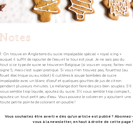
Notes
1. On trouve en Angleterre du sucre impalpable spécial « royal icing »
auquel il suffit de rajouter de l’eau et le tour est joué. Je ne sais pas du
tout si ce type de sucre se trouve en Belgique (si vous en voyez, faites-moi
signe !), mais c’est super pratique. Si vous n’en trouvez pas, fouettez (au
fouet électrique ou au robot) 6 cuillères à soupe bombées de sucre
impalpable avec un blanc d’oeuf et quelques gouttes de jus de citron
pendant plusieurs minutes. Le mélange doit faire des pics bien souples. S’il
vous semble trop liquide, ajoutez du sucre. S’il vous semble trop compact,
ajoutez un tout petit peu d’eau. Vous pouvez le colorer en y ajoutant une
toute petite pointe de colorant en poudre !
Vous souhaitez être averti·e dès qu’un article est publié ?
Abonnez-
vous à la newsletter, en haut à droite de cette page !