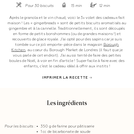
Pour 30 biscuits
15 min
12 min
Après le granola et le vin chaud, voici le 3
volet des cadeaux fait
e
maison ! Les « gingerbreads » sont de petits biscuits aromatisés au
gingembre et à la cannelle. Traditionnellement, ils sont découpés
en forme de petits bonshommes (ou de grandes maisons !) et
recouverts de glace royale. J’ai opté pour des sapins car je suis
tombée sur ce joli emporte-pièce dans le magasin
Borough
Kitchen
, au coeur du Borough Market de Londres (il faut que je
vous parle de cet endroit). J’ai aussi tenté de faire des petites
boules de Noël, à voir en fin d’article ! Super facile à faire avec des
enfants, c’est le cadeau idéal à offrir aux instits !
IMPRIMER LA RECETTE
Les ingrédients
Pour les biscuits :
350 g de farine pour pâtisserie
1 cc de bicarbonate de soude