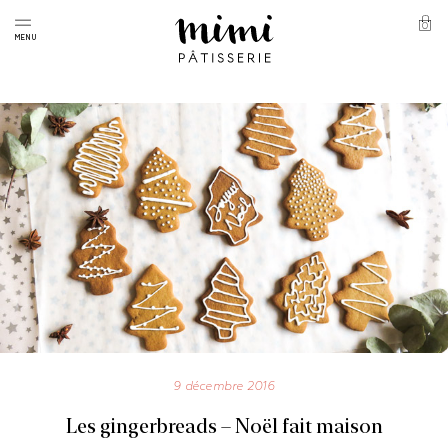
Skip
to
0
Panie
MENU
content
Mimi
Pâtisserie
9 décembre 2016
Les gingerbreads – Noël fait maison