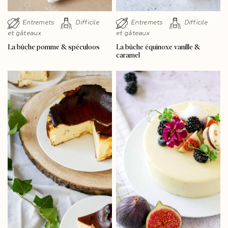
Entremets
Difficile
Entremets
Difficile
et gâteaux
et gâteaux
La bûche pomme & spéculoos
La bûche équinoxe vanille &
caramel