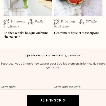
Entremets
Facile
Entremets
Difficile
et gâteaux
et gâteaux
Le cheesecake basque ou burnt
L’entremets figue et mascarpone
cheesecake
Rejoignez notre communauté gourmande !
Inscrivez-vous à notre newsletter pour être les premiers informés de notre
actualité.