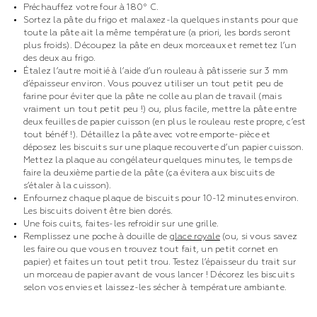
Préchauffez votre four à 180° C.
Sortez la pâte du frigo et malaxez-la quelques instants pour que
toute la pâte ait la même température (a priori, les bords seront
plus froids). Découpez la pâte en deux morceaux et remettez l’un
des deux au frigo.
Étalez l’autre moitié à l’aide d’un rouleau à pâtisserie sur 3 mm
d’épaisseur environ. Vous pouvez utiliser un tout petit peu de
farine pour éviter que la pâte ne colle au plan de travail (mais
vraiment un tout petit peu !) ou, plus facile, mettre la pâte entre
deux feuilles de papier cuisson (en plus le rouleau reste propre, c’est
tout bénéf !). Détaillez la pâte avec votre emporte-pièce et
déposez les biscuits sur une plaque recouverte d’un papier cuisson.
Mettez la plaque au congélateur quelques minutes, le temps de
faire la deuxième partie de la pâte (ça évitera aux biscuits de
s’étaler à la cuisson).
Enfournez chaque plaque de biscuits pour 10-12 minutes environ.
Les biscuits doivent être bien dorés.
Une fois cuits, faites-les refroidir sur une grille.
Remplissez une poche à douille de
glace royale
(ou, si vous savez
les faire ou que vous en trouvez tout fait, un petit cornet en
papier) et faites un tout petit trou. Testez l’épaisseur du trait sur
un morceau de papier avant de vous lancer ! Décorez les biscuits
selon vos envies et laissez-les sécher à température ambiante.