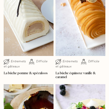
Entremets
Difficile
Entremets
Difficile
et gâteaux
et gâteaux
La bûche pomme & spéculoos
La bûche équinoxe vanille &
caramel