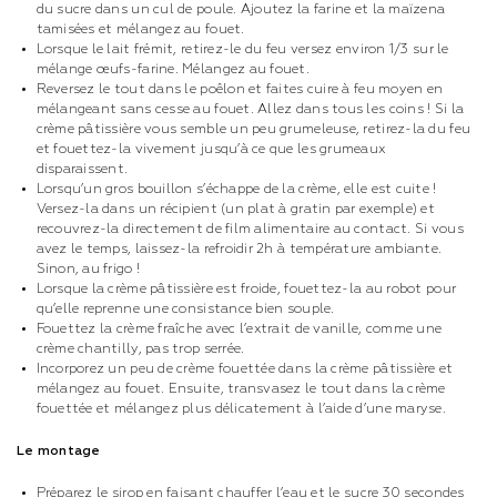
du sucre dans un cul de poule. Ajoutez la farine et la maïzena
tamisées et mélangez au fouet.
Lorsque le lait frémit, retirez-le du feu versez environ 1/3 sur le
mélange œufs-farine. Mélangez au fouet.
Reversez le tout dans le poêlon et faites cuire à feu moyen en
mélangeant sans cesse au fouet. Allez dans tous les coins ! Si la
crème pâtissière vous semble un peu grumeleuse, retirez-la du feu
et fouettez-la vivement jusqu’à ce que les grumeaux
disparaissent.
Lorsqu’un gros bouillon s’échappe de la crème, elle est cuite !
Versez-la dans un récipient (un plat à gratin par exemple) et
recouvrez-la directement de film alimentaire au contact. Si vous
avez le temps, laissez-la refroidir 2h à température ambiante.
Sinon, au frigo !
Lorsque la crème pâtissière est froide, fouettez-la au robot pour
qu’elle reprenne une consistance bien souple.
Fouettez la crème fraîche avec l’extrait de vanille, comme une
crème chantilly, pas trop serrée.
Incorporez un peu de crème fouettée dans la crème pâtissière et
mélangez au fouet. Ensuite, transvasez le tout dans la crème
fouettée et mélangez plus délicatement à l’aide d’une maryse.
Le montage
Préparez le sirop en faisant chauffer l’eau et le sucre 30 secondes