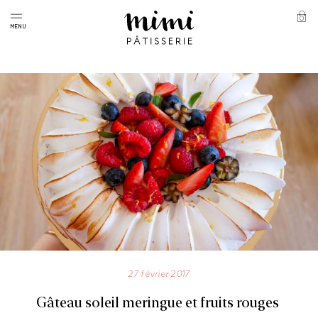
Skip
to
0
Panie
MENU
content
Mimi
Pâtisserie
27 février 2017
Gâteau soleil meringue et fruits rouges