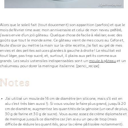
Alors que le soleil fait (tout doucement) son apparition (parfois) et que le
mois de février rime avec mon anniversaire et celui de mon neveu préféré,
j’avais envie d’un joli gâteau. Quelque chose de facile à réaliser, avec des
goûts que tout le monde aime. Ce gâteau vient de mes cours au Cefor et,
faute d’avoir pu mettre la main sur la-dite recette, j’ai fait au gré de mes
envies et des petites astuces glanées à gauche à droite ! Le résultat est
tout léger, pas trop sucré, et, surtout, il plaira aux petits comme aux
grands.
Les seuls ustensiles indispensables sont un
moule à gâteau
et un
chalumeau pour dorer la meringue italienne. [penci_recipe]
Notes
J’ai utilisé un moule de 16 cm de diamètre (en silicone, mais s’il est en
alu c’est très bien aussi !). Si vous voulez le faire plus grand, jusqu’à 20
cm de diamètre, augmentez les quantités de la génoise (un oeuf de plus,
30 g de farine et 30 g de sucre). Vous aurez assez de crème diplomate et
de meringue jusqu’à ce diamètre car j’en ai eu un peu de trop (mais
difficile de réduire les quantités, pour la crème pâtissière notamment).