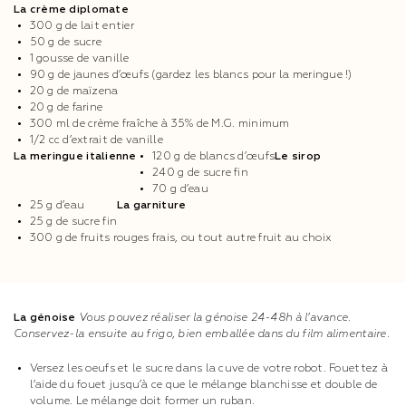
La crème diplomate
300 g de lait entier
50 g de sucre
1 gousse de vanille
90 g de jaunes d’œufs (gardez les blancs pour la meringue !)
20 g de maïzena
20 g de farine
300 ml de crème fraîche à 35% de M.G. minimum
1/2 cc d’extrait de vanille
La meringue italienne
120 g de blancs d’œufs
Le sirop
240 g de sucre fin
70 g d’eau
25 g d’eau
La garniture
25 g de sucre fin
300 g de fruits rouges frais, ou tout autre fruit au choix
La génoise
Vous pouvez réaliser la génoise 24-48h à l’avance.
Conservez-la ensuite au frigo, bien emballée dans du film alimentaire.
Versez les oeufs et le sucre dans la cuve de votre robot. Fouettez à
l’aide du fouet jusqu’à ce que le mélange blanchisse et double de
volume. Le mélange doit former un ruban.