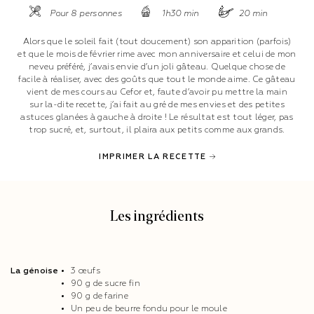
Pour 8 personnes
1h30 min
20 min
Alors que le soleil fait (tout doucement) son apparition (parfois)
et que le mois de février rime avec mon anniversaire et celui de mon
neveu préféré, j’avais envie d’un joli gâteau. Quelque chose de
facile à réaliser, avec des goûts que tout le monde aime. Ce gâteau
vient de mes cours au Cefor et, faute d’avoir pu mettre la main
sur la-dite recette, j’ai fait au gré de mes envies et des petites
astuces glanées à gauche à droite ! Le résultat est tout léger, pas
trop sucré, et, surtout, il plaira aux petits comme aux grands.
IMPRIMER LA RECETTE
Les ingrédients
La génoise
3 œufs
90 g de sucre fin
90 g de farine
Un peu de beurre fondu pour le moule