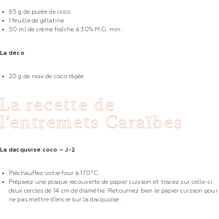
65 g de purée de coco
1 feuille de gélatine
50 ml de crème fraîche à 30% M.G. min.
La déco
20 g de noix de coco râpée
La recette de
l’entremets Caraïbes
La dacquoise coco – J-2
Préchauffez votre four à 170°C.
Préparez une plaque recouverte de papier cuisson et tracez sur celle-ci
deux cercles de 14 cm de diamètre. Retournez bien le papier cuisson pour
ne pas mettre d’encre sur la dacquoise.