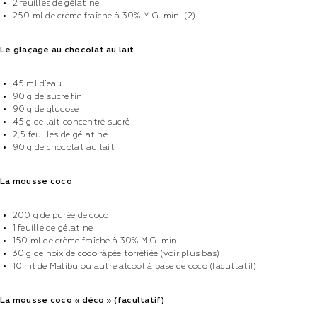
2 feuilles de gélatine
250 ml de crème fraîche à 30% M.G. min. (2)
Le glaçage au chocolat au lait
45 ml d’eau
90 g de sucre fin
90 g de glucose
45 g de lait concentré sucré
2,5 feuilles de gélatine
90 g de chocolat au lait
La mousse coco
200 g de purée de coco
1 feuille de gélatine
150 ml de crème fraîche à 30% M.G. min.
30 g de noix de coco râpée torréfiée (voir plus bas)
10 ml de Malibu ou autre alcool à base de coco (facultatif)
La mousse coco « déco » (facultatif)