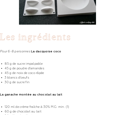
Les ingrédients
Pour 6-8 personnes
La dacquoise coco
85 g de sucre impalpable
45 g de poudre d’amandes
45 g de noix de coco râpée
3 blancs d’oeufs
30 g de sucre fin
La ganache montée au chocolat au lait
120 ml de crème fraîche à 30% M.G. min. (1)
60 g de chocolat au lait