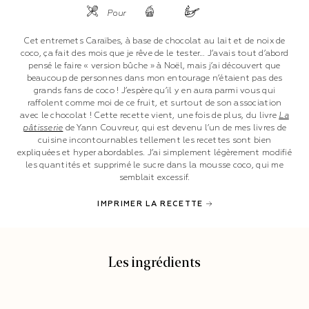
Pour
Cet entremets Caraïbes, à base de chocolat au lait et de noix de
coco, ça fait des mois que je rêve de le tester… J’avais tout d’abord
pensé le faire « version bûche » à Noël, mais j’ai découvert que
beaucoup de personnes dans mon entourage n’étaient pas des
grands fans de coco ! J’espère qu’il y en aura parmi vous qui
raffolent comme moi de ce fruit, et surtout de son association
avec le chocolat ! Cette recette vient, une fois de plus, du livre
La
pâtisserie
de Yann Couvreur, qui est devenu l’un de mes livres de
cuisine incontournables tellement les recettes sont bien
expliquées et hyper abordables. J’ai simplement légèrement modifié
les quantités et supprimé le sucre dans la mousse coco, qui me
semblait excessif.
IMPRIMER LA RECETTE
Les ingrédients