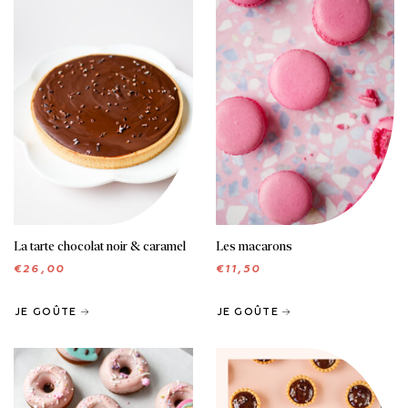
MIGNARDISES
La tarte chocolat noir & caramel
Les macarons
€
26,00
€
11,50
JE GOÛTE
JE GOÛTE
MIGNARDISES