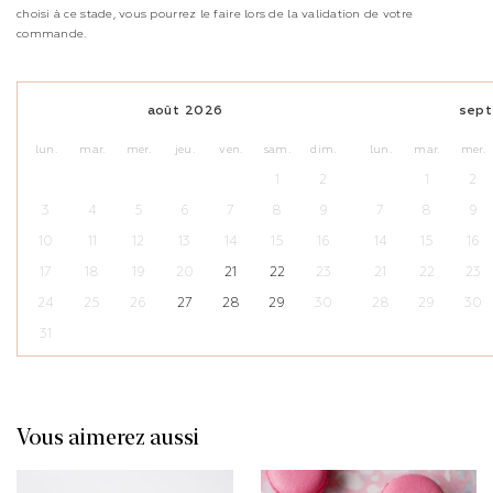
choisi à ce stade, vous pourrez le faire lors de la validation de votre
commande.
août
2026
sep
lun.
mar.
mer.
jeu.
ven.
sam.
dim.
lun.
mar.
mer.
1
2
1
2
3
4
5
6
7
8
9
7
8
9
10
11
12
13
14
15
16
14
15
16
17
18
19
20
21
22
23
21
22
23
24
25
26
27
28
29
30
28
29
30
31
Vous aimerez aussi