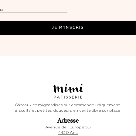
Gâteaux et mignardises sur commande uniquement.
Biscuits et petites douceurs en vente libre sur place.
Adresse
Avenue de l’Europe 5B
4430 Ans