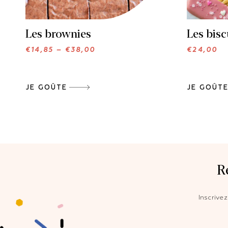
Les brownies
Les bisc
€
14,85
–
€
38,00
€
24,00
JE GOÛTE
JE GOÛT
R
Inscrive