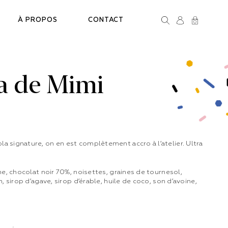
Rechercher
À PROPOS
CONTACT
0
Connexion
Panier
a de Mimi
 signature, on en est complètement accro à l’atelier. Ultra
ne, chocolat noir 70%, noisettes, graines de tournesol,
, sirop d’agave, sirop d’érable, huile de coco, son d’avoine,