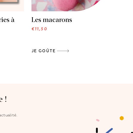
ries à
Les macarons
€
11,50
JE GOÛTE
 !
ctualité.