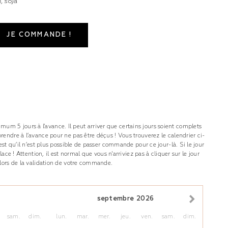
, soja
JE COMMANDE !
m 5 jours à l'avance. Il peut arriver que certains jours soient complets
prendre à l’avance pour ne pas être déçus ! Vous trouverez le calendrier ci-
c’est qu’il n’est plus possible de passer commande pour ce jour-là. Si le jour
 place ! Attention, il est normal que vous n'arriviez pas à cliquer sur le jour
e lors de la validation de votre commande.
septembre
2026
sam.
dim.
lun.
mar.
mer.
jeu.
ven.
sam.
dim.