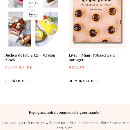
Bûches de fête 2021 – Version
Livre – Mimi : Pâtisseries à
ebook
partager
Le
Le
€
8,99
€
5,99
€
24,50
prix
prix
initial
actuel
JE PÂTISSE
était :
est :
JE M'INSCRIS
€8,99.
€5,99.
Rejoignez notre communauté gourmande !
Inscrivez-vous à notre newsletter pour être les premiers informés de notre
actualité.