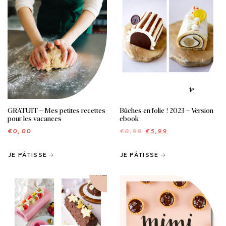
GRATUIT – Mes petites recettes
Bûches en folie ! 2023 – Version
pour les vacances
ebook
Le
Le
€
0,00
€
8,99
€
5,99
prix
prix
initial
actuel
JE PÂTISSE
JE PÂTISSE
était :
est :
€8,99.
€5,99.
Promo !