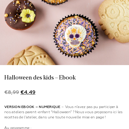
Halloween des kids – Ebook
Le
Le
€
8,99
€
4,49
prix
prix
initial
actuel
était :
est :
VERSION EBOOK – NUMERIQUE
– Vous n’avez pas pu participer à
€8,99.
€4,49.
nos ateliers parent-enfant “Halloween” ? Nous vous proposons ici les
recettes de l’atelier, dans une toute nouvelle mise en page !
Au programme :