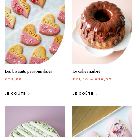
Les biscuits personnalisés
Le cake marbré
€
24,00
€
21,50
–
€
36,50
JE GOÛTE
JE GOÛTE
GÂTEAUX
MIGNARDISES