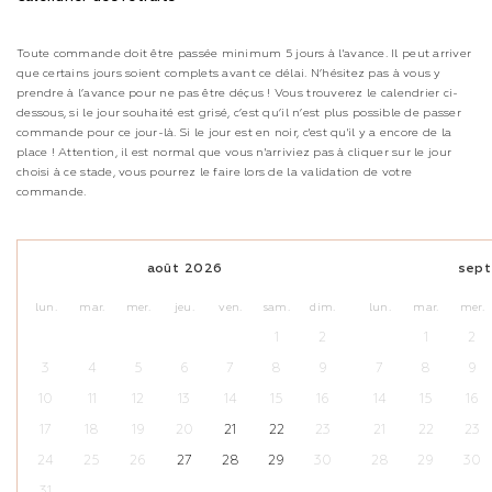
Toute commande doit être passée minimum 5 jours à l'avance. Il peut arriver
que certains jours soient complets avant ce délai. N’hésitez pas à vous y
prendre à l’avance pour ne pas être déçus ! Vous trouverez le calendrier ci-
dessous, si le jour souhaité est grisé, c’est qu’il n’est plus possible de passer
commande pour ce jour-là. Si le jour est en noir, c'est qu'il y a encore de la
place ! Attention, il est normal que vous n'arriviez pas à cliquer sur le jour
choisi à ce stade, vous pourrez le faire lors de la validation de votre
commande.
août
2026
sep
lun.
mar.
mer.
jeu.
ven.
sam.
dim.
lun.
mar.
mer.
1
2
1
2
3
4
5
6
7
8
9
7
8
9
10
11
12
13
14
15
16
14
15
16
17
18
19
20
21
22
23
21
22
23
24
25
26
27
28
29
30
28
29
30