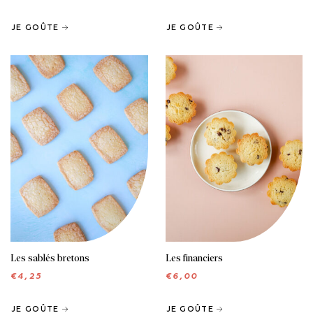
JE GOÛTE
JE GOÛTE
BISCUITS
MIGNARDISES
Les sablés bretons
Les financiers
€
4,25
€
6,00
JE GOÛTE
JE GOÛTE