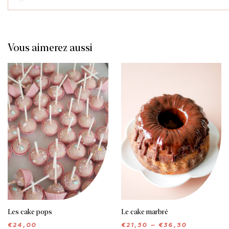
31
Vous aimerez aussi
MIGNARDISES
GÂTEAUX
Les cake pops
Le cake marbré
€
24,00
€
21,50
–
€
36,50