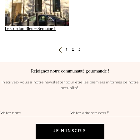
Le Cordon Bleu – Semaine 1
Pagination
1
2
3
des
publications
Rejoignez notre communauté gourmande !
Inscrivez-vous à notre newsletter pour être les premiers informés de notre
actualité.